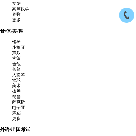
文综
高等数学
奥数
更多
音/体/美/舞
钢琴
小提琴
声乐
古筝
吉他
长笛
大提琴
篮球
美术
扬琴
琵琶
萨克斯
电子琴
舞蹈
更多
外语/出国考试