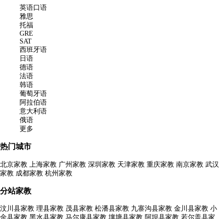
英语口语
雅思
托福
GRE
SAT
西班牙语
日语
德语
法语
韩语
葡萄牙语
阿拉伯语
意大利语
俄语
更多
热门城市
北京家教
上海家教
广州家教
深圳家教
天津家教
重庆家教
南京家教
武汉
家教
成都家教
杭州家教
分站家教
汶川县家教
理县家教
茂县家教
松潘县家教
九寨沟县家教
金川县家教
小
金县家教
黑水县家教
马尔康县家教
壤塘县家教
阿坝县家教
若尔盖县家