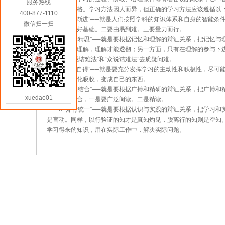
服务热线
征的学习风格。学习方法因人而异，但正确的学习方法应该遵循以
400-877-1110
1.“循序渐进”──就是人们按照学科的知识体系和自身的智能条
微信扫一扫
为：一要打好基础。二要由易到难。三要量力而行。
2.“熟读精思”──就是要根据记忆和理解的辩证关系，把记忆
基础上进行理解，理解才能透彻；另一方面，只有在理解的参与下进行
题，用“自我诘难法”和“众说诘难法”去质疑问难。
3.“自求自得”──就是要充分发挥学习的主动性和积极性，尽可
知识加以消化吸收，变成自己的东西。
4.“博约结合”──就是要根据广搏和精研的辩证关系，把广博
xuedao01
坚持博约结合，一是要广泛阅读。二是精读。
5.“知行统一”──就是要根据认识与实践的辩证关系，把学习和
是盲动。同样，以行验证的知才是真知灼见，脱离行的知则是空知
学习得来的知识，用在实际工作中，解决实际问题。