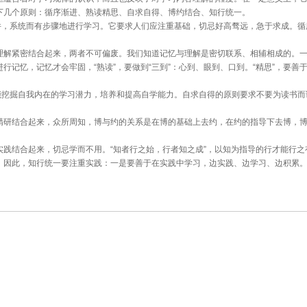
下几个原则：循序渐进、熟读精思、自求自得、博约结合、知行统一。
件，系统而有步骤地进行学习。它要求人们应注重基础，切忌好高骛远，急于求成。循
与理解紧密结合起来，两者不可偏废。我们知道记忆与理解是密切联系、相辅相成的。
记忆，记忆才会牢固，“熟读”，要做到“三到”：心到、眼到、口到。“精思”，要善
能挖掘自我内在的学习潜力，培养和提高自学能力。自求自得的原则要求不要为读书而
和精研结合起来，众所周知，博与约的关系是在博的基础上去约，在约的指导下去博，
实践结合起来，切忌学而不用。“知者行之始，行者知之成”，以知为指导的行才能行
。因此，知行统一要注重实践：一是要善于在实践中学习，边实践、边学习、边积累