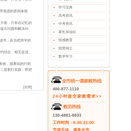
学习宝典
序渐进的原则体现
高考资讯
一方面，只有在记忆的
中考资讯
于提出问题和解决问
家长加油站
情感教育
读书，应当把所学的
招贤纳士
博约结合，相互促进。
数学学习
之有效，脱离知的行则
。二是躬行实践，即把
[关闭]
400-877-1110
24小时提交家教需求>>
130-4881-8833
工作时间：8:30-22:00
节假无休，服务全市